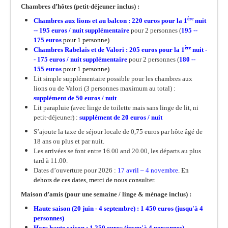
Parc & jardins
Chambres d’hôtes (petit-déjeuner inclus) :
Vins & restauration
ère
Chambres aux lions et au balcon :
220 euros pour la 1
nuit
-- 195 euros / nuit supplémentaire
pour 2 personnes (
195 --
Séminaires
175 euros
pour 1 personne)
ère
Chambres Rabelais et de Valori :
205 euros pour la 1
nuit -
La région
- 175 euros / nuit supplémentaire
pour 2 personnes (
180 --
155 euros
pour 1 personne)
Infos pratiques
Lit simple supplémentaire possible pour les chambres aux
lions ou de Valori (3 personnes maximum au total) :
supplément de
50 euros
/ nuit
Lit parapluie (avec linge de toilette mais sans linge de lit, ni
petit-déjeuner) :
supplément de 2
0 euros / nuit
S’ajoute la taxe de séjour locale de 0,75 euros par hôte âgé de
18 ans ou plus et par nuit.
Les arrivées se font entre 16.00 and 20.00, les départs au plus
tard à 11.00.
Dates d’ouverture pour 2026 :
17 avril – 4 novembre
. En
dehors de ces dates, merci de nous consulter.
Maison d’amis (pour une semaine / linge & ménage inclus) :
Haute saison (20 juin - 4 septembre) : 1 450 euros (jusqu'à 4
personnes)
Hors haute saison : 1 250 euros (jusqu'à 4 personnes)