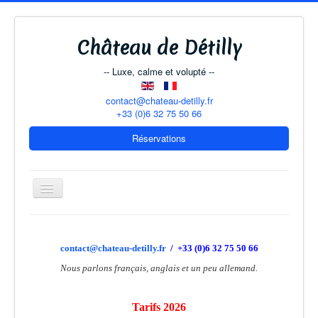
Château de Détilly
-- Luxe, calme et volupté --
contact@chateau-detilly.fr
+33 (0)6 32 75 50 66
Réservations
Basculer
la
navigation
Le Château
contact@chateau-detilly.fr
/ +33 (0)6 32 75 50 66
Nous parlons français, anglais et un peu allemand.
Chambres d'hôtes
Maison d'amis
Tarifs 2026